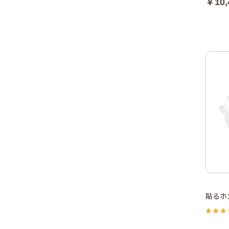
￥10,
貼るホ