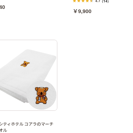
4.7
（14）
40
￥9,900
シティホテル コアラのマーチ
オル