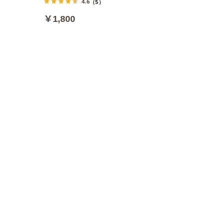
4.6
（5）
￥1,800