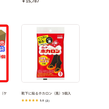
￥15,787
袋（ケ
靴下に貼るホカロン（黒）5個入
5.0
（2）