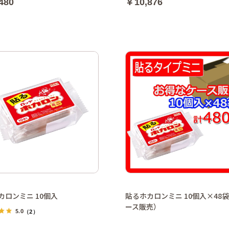
480
￥10,876
カロンミニ 10個入
貼るホカロンミニ 10個入×48
ース販売）
5.0
（2）