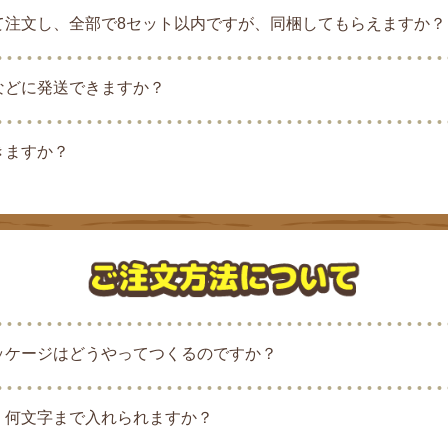
けて注文し、全部で8セット以内ですが、同梱してもらえますか？
などに発送できますか？
きますか？
パッケージはどうやってつくるのですか？
、何文字まで入れられますか？