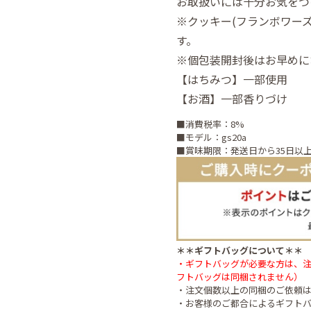
お取扱いには十分お気をつ
※クッキー(フランボワーズ
す。
※個包装開封後はお早めに
【はちみつ】一部使用
【お酒】一部香りづけ
■消費税率：8%
■モデル：gs20a
■賞味期限：発送日から35日以
＊＊ギフトバッグについて＊＊
・ギフトバッグが必要な方は、
フトバッグは同梱されません）
・注文個数以上の同梱のご依頼
・お客様のご都合によるギフト