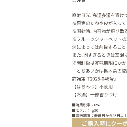
直射日光､高温多湿を避け
※果実のたねや皮が入って
※開封時､内容物が飛び散
※フルーツシャーベットの
況によっては前後すること
また､固すぎるときは室温
※開封後は賞味期限にかか
「とちあいかは栃木県の登録
許諾第 T2025-046号」
【はちみつ】不使用
【お酒】一部香りづけ
■消費税率：8%
■モデル：fg30
■賞味期限：発送日から35日以