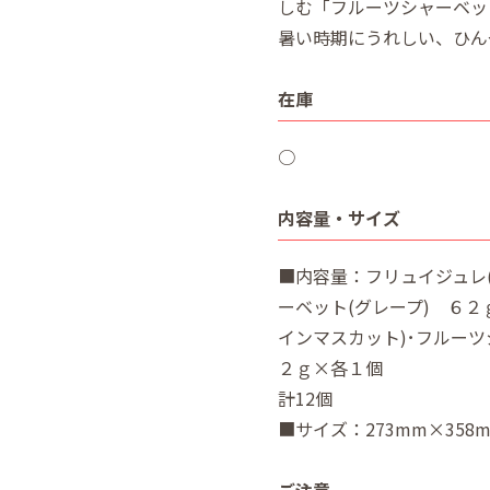
しむ「フルーツシャーベッ
暑い時期にうれしい、ひん
在庫
○
内容量・サイズ
■内容量：フリュイジュレ
ーベット(グレープ) ６２
インマスカット)･フルーツ
２ｇ×各１個
計12個
■サイズ：273mm×358
ご注意