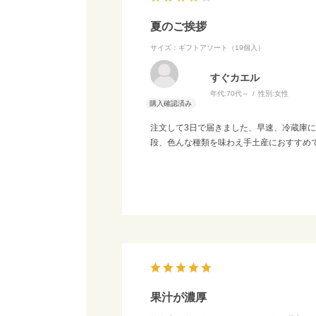
夏のご挨拶
サイズ：ギフトアソート（19個入）
すぐカエル
年代:
70代～
性別:
女性
注文して3日で届きました、早速、冷蔵庫
段、色んな種類を味わえ手土産におすすめ
果汁が濃厚