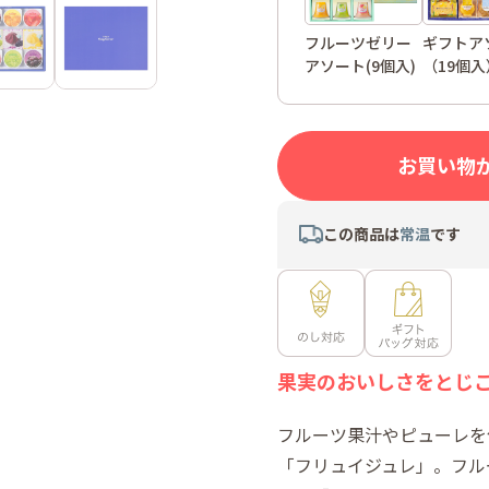
フルーツゼリー
ギフトア
アソート(9個入)
（19個入
お買い物
この商品は
常温
です
果実のおいしさをとじ
フルーツ果汁やピューレを
「フリュイジュレ」。フル