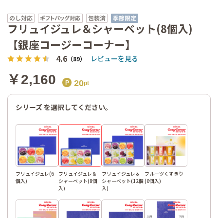
フリュイ
ジュレ＆
シャーベ
フリュイジュレ＆シャーベット(8個入)
ット(8個
【銀座コージーコーナー】
入)
4.6
レビューを見る
（89）
￥2,160
20
シリーズ を選択してください。
フリュイジュレ(6
フリュイジュレ＆
フリュイジュレ＆
フルーツくずきり
個入)
シャーベット(8個
シャーベット(12個
(6個入)
入)
入)