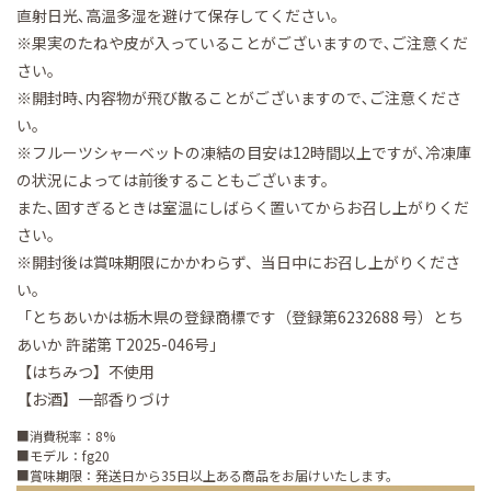
直射日光､高温多湿を避けて保存してください。
※果実のたねや皮が入っていることがございますので､ご注意くだ
さい。
※開封時､内容物が飛び散ることがございますので､ご注意くださ
い。
※フルーツシャーベットの凍結の目安は12時間以上ですが､冷凍庫
の状況によっては前後することもございます。
また､固すぎるときは室温にしばらく置いてからお召し上がりくだ
さい。
※開封後は賞味期限にかかわらず、当日中にお召し上がりくださ
い。
「とちあいかは栃木県の登録商標です（登録第6232688 号）とち
あいか 許諾第 T2025-046号」
【はちみつ】不使用
【お酒】一部香りづけ
■消費税率：8%
■モデル：fg20
■賞味期限：発送日から35日以上ある商品をお届けいたします。