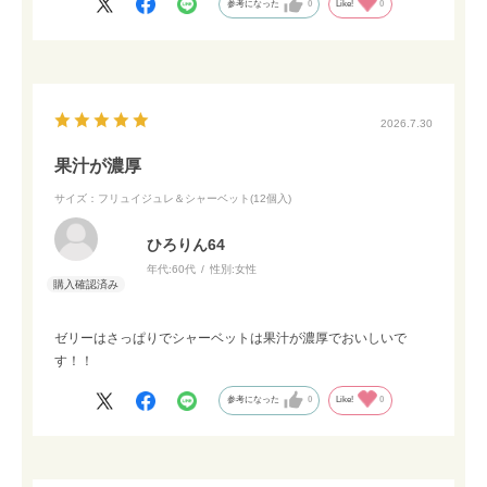
参考になった
0
Like!
0
2026.7.30
果汁が濃厚
サイズ：フリュイジュレ＆シャーベット(12個入)
ひろりん64
年代:
60代
性別:
女性
ゼリーはさっぱりでシャーベットは果汁が濃厚でおいしいで
す！！
参考になった
0
Like!
0