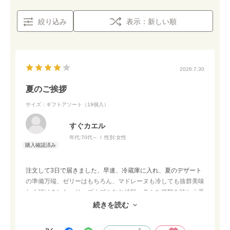
絞り込み
表示：新しい順
2026.7.30
夏のご挨拶
サイズ：ギフトアソート（19個入）
すぐカエル
年代:
70代～
性別:
女性
注文して3日で届きました、早速、冷蔵庫に入れ、夏のデザート
の準備万端、ゼリーはもちろん、マドレーヌも冷しても抜群美味
しく頂けました。リーズナブルなお値段、色んな種類を味わえ手
土産におすすめです。
続きを読む