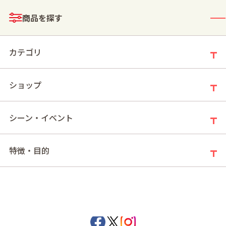
メニュー
商品を探す
ログイン
お買い物かご
カテゴリ
ショップ
モールトップ
奏(2026ホワイトデー)
シーン・イベント
奏(2026ホワイトデー)
特徴・目的
メリーチョコレート公式SNS